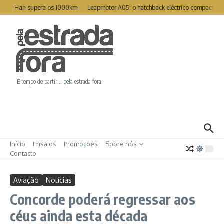
Ir para o conteúdo
eat Han supera os 1000km
Leapmotor A05: o hatchback eléctrico compacto par
É tempo de partir… pela estrada fora.
Início
Ensaios
Promoções
Sobre nós
Contacto
Aviação
Notícias
Concorde poderá regressar aos
céus ainda esta década