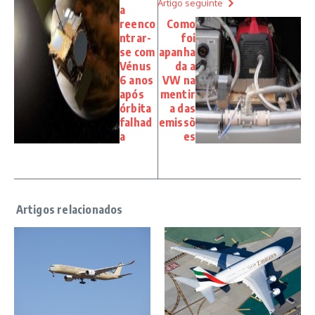
Artigo seguinte
a
reenco
Como
ntrar-
foi
se com
apanha
Vénus
da a
6 anos
VW na
após
mentir
órbita
a das
falhad
emissõ
a
es