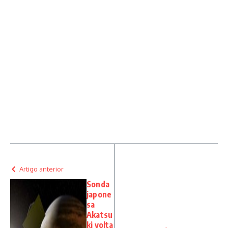
Artigo anterior
Sonda
japone
sa
Akatsu
ki volta