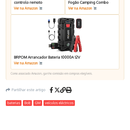
controlo remoto
Fogão Camping Combo
Ver na Amazon
Ver na Amazon
BRPOM Arrancador Bateria 10000A 12V
Ver na Amazon
Como associado Amazon, ganho comissão em compras elegíveis.
Partilhar este artigo
baterias
Bolt
GM
veículos eléctricos