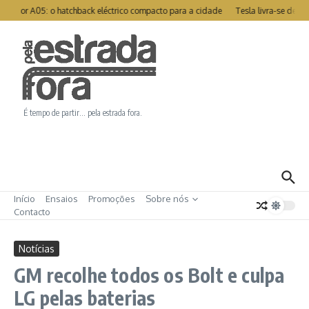
Ir para o conteúdo
otor A05: o hatchback eléctrico compacto para a cidade
Tesla livra-se de re
É tempo de partir… pela estrada fora.
Início
Ensaios
Promoções
Sobre nós
Contacto
Notícias
GM recolhe todos os Bolt e culpa
LG pelas baterias