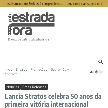
Ir para o conteúdo
te de salvamento do Swift está com problemas
BYD Great Han supera os 1000k
É tempo de partir… pela estrada fora.
Início
Ensaios
Promoções
Sobre nós
Contacto
Notícias
Press Releases
Lancia Stratos celebra 50 anos da
primeira vitória internacional