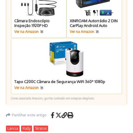
Câmara Endoscópio
XINROAM Autorrádio 2 DIN
Inspeção 1920P HD
CarPlay Android Auto
Ver na Amazon
Ver na Amazon
Tapo C200C Câmara de Segurança WiFi 360° 1080p
Ver na Amazon
Como associado Amazon, ganho comissão em compras elegíveis.
Partilhar este artigo
Lancia
Rally
Stratos