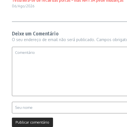
Tesla livra-se de recall das portas – mas NHTSA pede mudanças
06/Ago/2026
Deixe um Comentário
O seu endereço de email não será publicado.
Campos obrigat