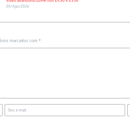
Volvo abandona LIDAR nos EX90 e ES90
05/Ago/2026
órios marcados com
*