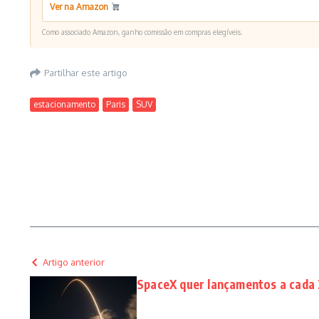
Ver na Amazon
Como associado Amazon, ganho comissão em compras elegíveis.
Partilhar este artigo
estacionamento
Paris
SUV
Artigo anterior
SpaceX quer lançamentos a cada 