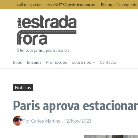
Ir para o conteúdo
 de recall das portas – mas NHTSA pede mudanças
Portugal é o segundo mercad
É tempo de partir… pela estrada fora.
Início
Ensaios
Promoções
Sobre nós
Contacto
Notícias
Paris aprova estacion
Por
Carlos Martins
12/Nov/2023