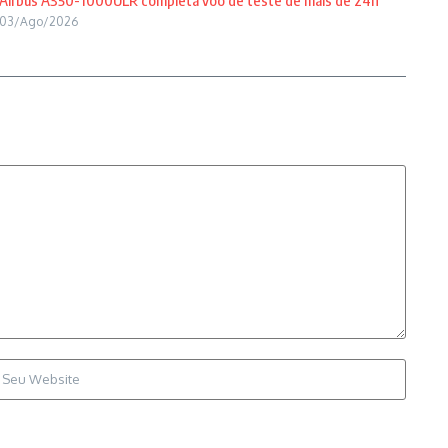
Airbus A350-1000ULR completa voo de teste de mais de 24h
03/Ago/2026