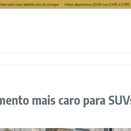
o mais eletrificado da Europa
Volvo abandona LIDAR nos EX90 e ES90
MG 
amento mais caro para SUV