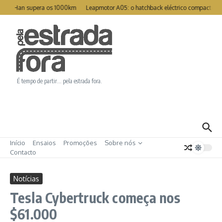
Ir para o conteúdo
eat Han supera os 1000km
Leapmotor A05: o hatchback eléctrico compacto par
É tempo de partir… pela estrada fora.
Início
Ensaios
Promoções
Sobre nós
Contacto
Notícias
Tesla Cybertruck começa nos
$61.000