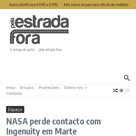
Ir para o conteúdo
abandona LIDAR nos EX90 e ES90
MG torna-se parceira oficial de mobilidade 
É tempo de partir… pela estrada fora.
Início
Ensaios
Promoções
Sobre nós
Contacto
Espaço
NASA perde contacto com
Ingenuity em Marte