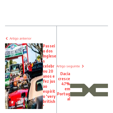
Artigo anterior
Passei
o dos
Inglese
s
celebr
Artigo seguinte
ou 20
Dacia
anos e
cresce
fez jus
47%
ao
em
espírit
Portug
o ‘very
al
british
’