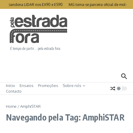
Ir para o conteúdo
lvo abandona LIDAR nos EX90 e ES90
MG torna-se parceira oficial de mobilid
É tempo de partir… pela estrada fora.
Início
Ensaios
Promoções
Sobre nós
Contacto
Home
/
AmphiSTAR
Navegando pela Tag: AmphiSTAR