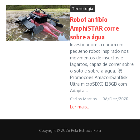
Tecnologia
Robot anfíbio
AmphiSTAR corre
sobre a água
Investigadores criaram um
pequeno robot inspirado nos
movimentos de insectos e
lagartos, capaz de correr sobre
o solo e sobre a água.
Promoções AmazonSanDisk
Ultra microSDXC 128GB com
Adapta...
Carlos Martins
06/Dez/2020
Copyright © 2026 Pela Estrada Fora