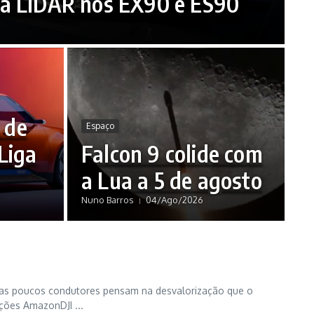
a LIDAR nos EX90 e ES90
l de
Espaço
Liga
Falcon 9 colide com
a Lua a 5 de agosto
Nuno Barros
04/Ago/2026
mas poucos condutores pensam na desvalorização que o
ões AmazonDJI ...