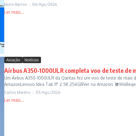
Nuno Barros
04/Ago/2026
Aviação
Notícias
Airbus A350-1000ULR completa voo de teste de m
Um Airbus A350-1000ULR da Qantas fez um voo de teste de mais de
AmazonLenovo Idea Tab 11" 2.5K 256GBVer na Amazon
WeBeqer
Carlos Martins
03/Ago/2026