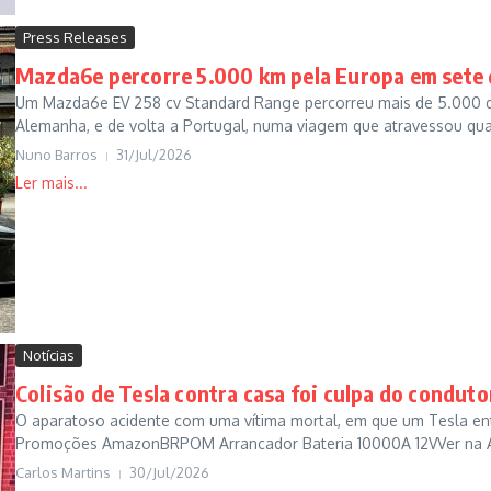
Press Releases
Mazda6e percorre 5.000 km pela Europa em sete 
Um Mazda6e EV 258 cv Standard Range percorreu mais de 5.000 qui
Alemanha, e de volta a Portugal, numa viagem que atravessou qua
Nuno Barros
31/Jul/2026
Notícias
Colisão de Tesla contra casa foi culpa do conduto
O aparatoso acidente com uma vítima mortal, em que um Tesla ent
Promoções AmazonBRPOM Arrancador Bateria 10000A 12VVer na
Carlos Martins
30/Jul/2026