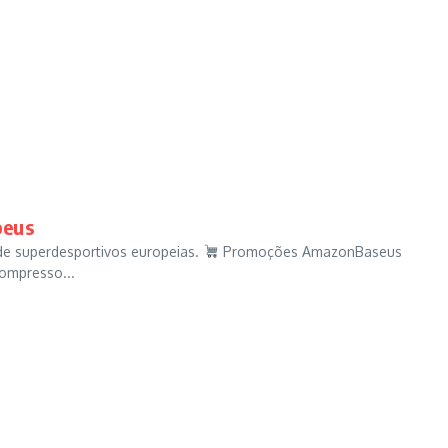
peus
de superdesportivos europeias.
Promoções AmazonBaseus
ompresso...