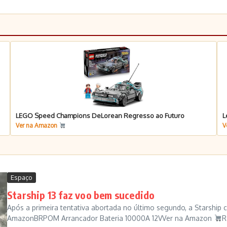
LEGO Speed Champions DeLorean Regresso ao Futuro
L
Ver na Amazon
V
Espaço
Starship 13 faz voo bem sucedido
Após a primeira tentativa abortada no último segundo, a Starship 
AmazonBRPOM Arrancador Bateria 10000A 12VVer na Amazon
R