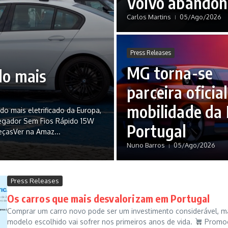
Volvo abandon
Carlos Martins
05/Ago/2026
Press Releases
MG torna-se
do mais
parceira oficia
mobilidade da 
 mais eletrificado da Europa,
gador Sem Fios Rápido 15W
Portugal
eçasVer na Amaz...
Nuno Barros
05/Ago/2026
Press Releases
Os carros que mais desvalorizam em Portugal
Comprar um carro novo pode ser um investimento considerável, 
modelo escolhido vai sofrer nos primeiros anos de vida.
Promoç