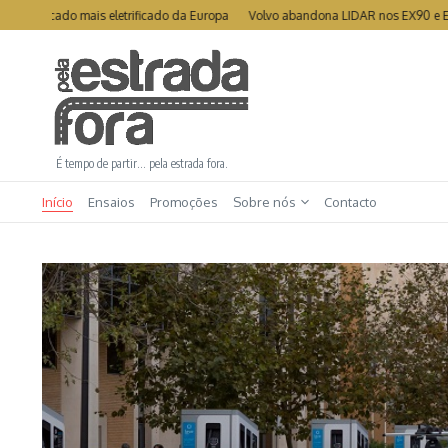
Ir para o conteúdo
rcado mais eletrificado da Europa
Volvo abandona LIDAR nos EX90 e ES90
É tempo de partir… pela estrada fora.
Início
Ensaios
Promoções
Sobre nós
Contacto