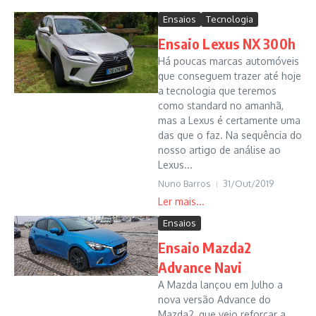
Ensaios
Tecnologia
Ensaio Lexus NX 300h
Há poucas marcas automóveis
que conseguem trazer até hoje
a tecnologia que teremos
como standard no amanhã,
mas a Lexus é certamente uma
das que o faz. Na sequência do
nosso artigo de análise ao
Lexus...
Nuno Barros
31/Out/2019
Ensaios
Ensaio Mazda2
Advance Navi
A Mazda lançou em Julho a
nova versão Advance do
Mazda2, que veio reforçar a