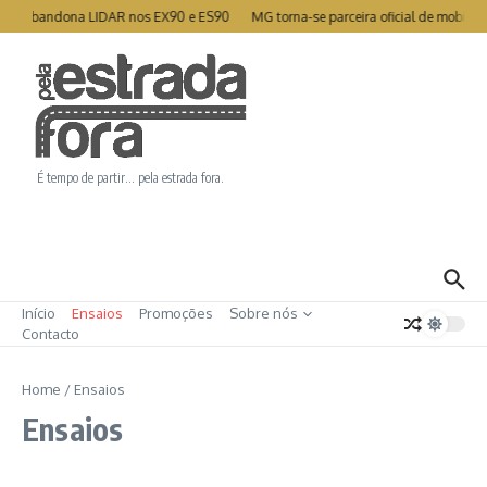
Ir para o conteúdo
lvo abandona LIDAR nos EX90 e ES90
MG torna-se parceira oficial de mobilid
É tempo de partir… pela estrada fora.
Início
Ensaios
Promoções
Sobre nós
Contacto
Home
/
Ensaios
Ensaios