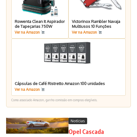
Rowenta Clean It Aspirador
Victorinox Rambler Navaja
de Tapeçarias 750W
Multiusos 10 Funções
Ver na Amazon
Ver na Amazon
Cápsulas de Café Ristretto Amazon 100 unidades
Ver na Amazon
Como associado Amazon, ganho comissão em compras elegíveis.
Notícias
Opel Cascada