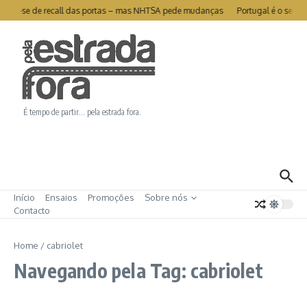
Ir para o conteúdo
 livra-se de recall das portas – mas NHTSA pede mudanças
Portugal é o segun
É tempo de partir… pela estrada fora.
Início
Ensaios
Promoções
Sobre nós
Contacto
Home
/
cabriolet
Navegando pela Tag: cabriolet