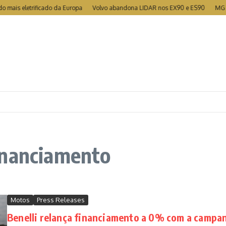
is eletrificado da Europa
Volvo abandona LIDAR nos EX90 e ES90
MG torna
inanciamento
Motos
Press Releases
Benelli relança financiamento a 0% com a campa