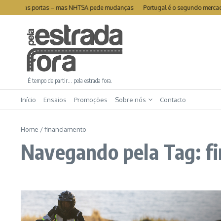
Ir para o conteúdo
recall das portas – mas NHTSA pede mudanças
Portugal é o segundo mercado ma
É tempo de partir… pela estrada fora.
Início
Ensaios
Promoções
Sobre nós
Contacto
Home
/
financiamento
Navegando pela Tag: f