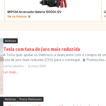
BRPOM Arrancador Bateria 10000A 12V
i
Ver na Amazon
V
Notícias
Tesla com taxa de juro mais reduzida
A Tesla quer ajudar os indecisos a avançarem com a compra de u
taxa de juro mais reduzida (1,5%) para o conseguir.
Promoções A
Carlos Martins
16/Dez/2019
Notícias
Press Releases