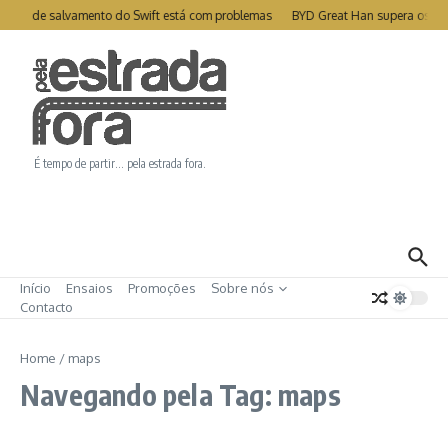
Ir para o conteúdo
télite de salvamento do Swift está com problemas
BYD Great Han supera os 1
É tempo de partir… pela estrada fora.
Início
Ensaios
Promoções
Sobre nós
Contacto
Home
/
maps
Navegando pela Tag: maps