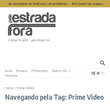
Ir para o conteúdo
atélite de salvamento do Swift está com problemas
BYD Great Han supera os 1
É tempo de partir… pela estrada fora.
Início
Ensaios
Promoções
Sobre nós
Contacto
Home
/
Prime Video
Navegando pela Tag: Prime Video