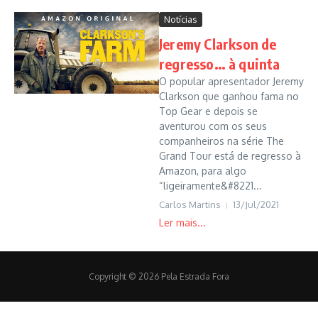
Notícias
Jeremy Clarkson de
regresso… à quinta
O popular apresentador Jeremy
Clarkson que ganhou fama no
Top Gear e depois se
aventurou com os seus
companheiros na série The
Grand Tour está de regresso à
Amazon, para algo
“ligeiramente&#8221...
Carlos Martins
13/Jul/2021
Copyright © 2026 Pela Estrada Fora