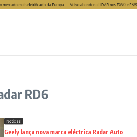
 mercado mais eletrificado da Europa
Volvo abandona LIDAR nos EX90 e ES90
Radar RD6
Notícias
Geely lança nova marca eléctrica Radar Auto