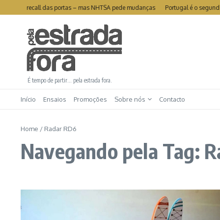
Ir para o conteúdo
ivra-se de recall das portas – mas NHTSA pede mudanças
Portugal é o segundo
É tempo de partir… pela estrada fora.
Início
Ensaios
Promoções
Sobre nós
Contacto
Home
/
Radar RD6
Navegando pela Tag: 