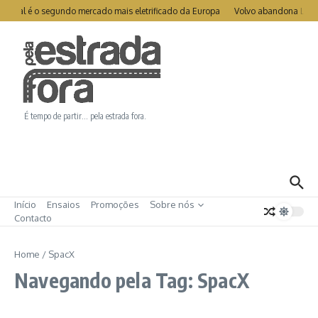
Ir para o conteúdo
rtugal é o segundo mercado mais eletrificado da Europa
Volvo abandona LIDA
É tempo de partir… pela estrada fora.
Início
Ensaios
Promoções
Sobre nós
Contacto
Home
/
SpacX
Navegando pela Tag: SpacX