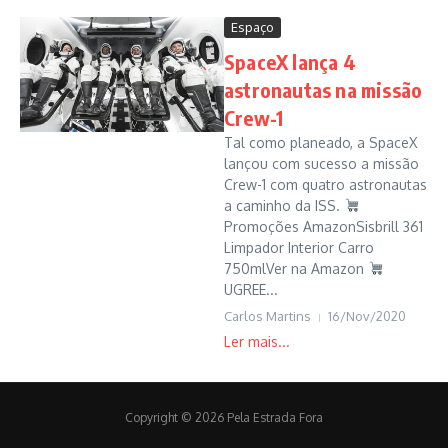
Espaço
SpaceX lança 4
astronautas na missão
Crew-1
Tal como planeado, a SpaceX
lançou com sucesso a missão
Crew-1 com quatro astronautas
a caminho da ISS.
Promoções AmazonSisbrill 361
Limpador Interior Carro
750mlVer na Amazon
UGREE...
Carlos Martins
16/Nov/2020
Copyright © 2026 Pela Estrada Fora