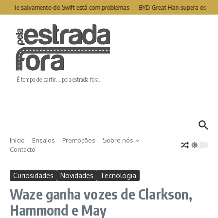
Ir para o conteúdo
lite de salvamento do Swift está com problemas
BYD Great Han supera os 1000
É tempo de partir… pela estrada fora.
Início
Ensaios
Promoções
Sobre nós
Contacto
Curiosidades
Novidades
Tecnologia
Waze ganha vozes de Clarkson,
Hammond e May