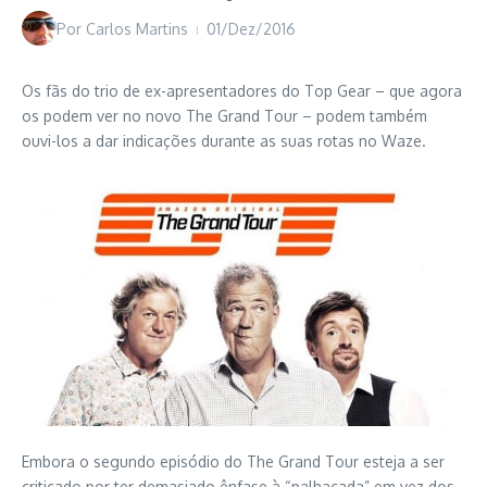
Por
Carlos Martins
01/Dez/2016
Os fãs do trio de ex-apresentadores do Top Gear – que agora
os podem ver no novo The Grand Tour – podem também
ouvi-los a dar indicações durante as suas rotas no Waze.
Embora o segundo episódio do The Grand Tour esteja a ser
criticado por ter demasiado ênfase à “palhaçada” em vez dos