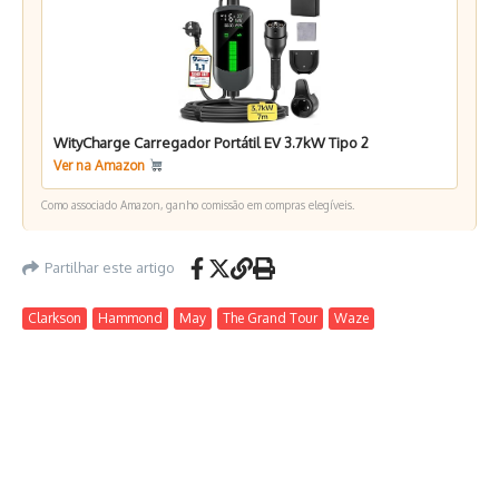
WityCharge Carregador Portátil EV 3.7kW Tipo 2
Ver na Amazon
Como associado Amazon, ganho comissão em compras elegíveis.
Partilhar este artigo
Clarkson
Hammond
May
The Grand Tour
Waze