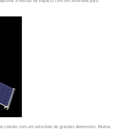
 aprovar a missão de impacto com um asteróide para
l colisão com um asteróide de grandes dimensões. Muitas