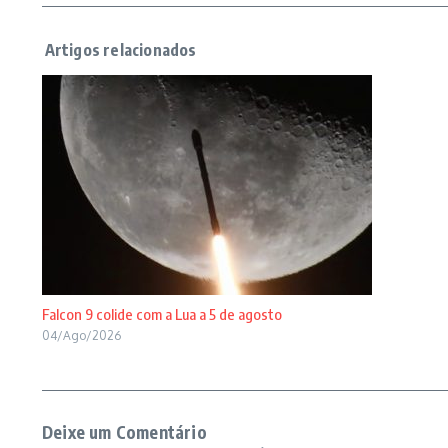
Falcon 9 colide com a Lua a 5 de agosto
04/Ago/2026
Deixe um Comentário