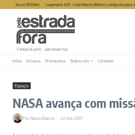
Ir para o conteúdo
supera os 1000km
Leapmotor A05: o hatchback eléctrico compacto para a cida
É tempo de partir… pela estrada fora.
Início
Ensaios
Promoções
Sobre nós
Contacto
Espaço
NASA avança com missã
Por
Nuno Barros
22/Jul/2017