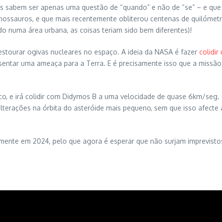
os sabem ser apenas uma questão de “quando” e não de “se” – e que 
inossauros, e que mais recentemente obliterou centenas de quilóme
o numa área urbana, as coisas teriam sido bem diferentes)!
tourar ogivas nucleares no espaço. A ideia da NASA é fazer
colidir
esentar uma ameaça para a Terra. E é precisamente isso que a missão 
fico, e irá colidir com Didymos B a uma velocidade de quase 6km/se
terações na órbita do asteróide mais pequeno, sem que isso afecte a 
ente em 2024, pelo que agora é esperar que não surjam imprevistos e