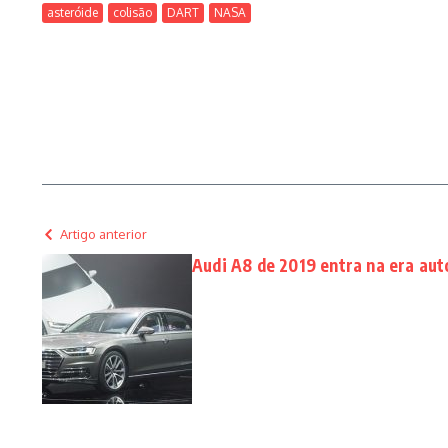
asteróide
colisão
DART
NASA
Artigo anterior
Audi A8 de 2019 entra na era au