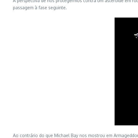
A perspectiva de nos protegermos contra um asteróide em ro
passagem à fase seguinte.
Ao contrário do que Michael Bay nos mostrou em Armageddon,