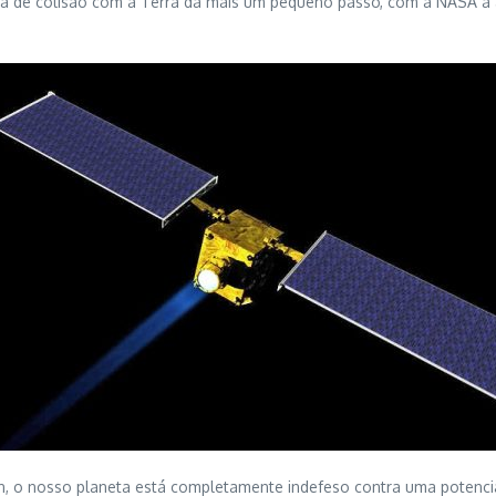
ta de colisão com a Terra dá mais um pequeno passo, com a NASA a
 o nosso planeta está completamente indefeso contra uma potencia