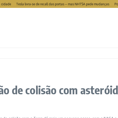
de
Tesla livra-se de recall das portas – mas NHTSA pede mudanças
Portugal
o de colisão com asterói