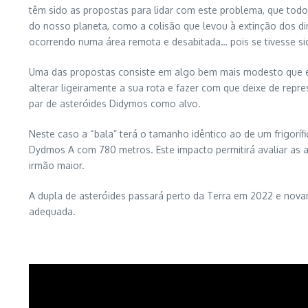
têm sido as propostas para lidar com este problema, que tod
do nosso planeta, como a colisão que levou à extinção dos d
ocorrendo numa área remota e desabitada… pois se tivesse sid
Uma das propostas consiste em algo bem mais modesto que es
alterar ligeiramente a sua rota e fazer com que deixe de repr
par de asteróides Didymos como alvo.
Neste caso a “bala” terá o tamanho idêntico ao de um frigorí
Dydmos A com 780 metros. Este impacto permitirá avaliar as al
irmão maior.
A dupla de asteróides passará perto da Terra em 2022 e novam
adequada.