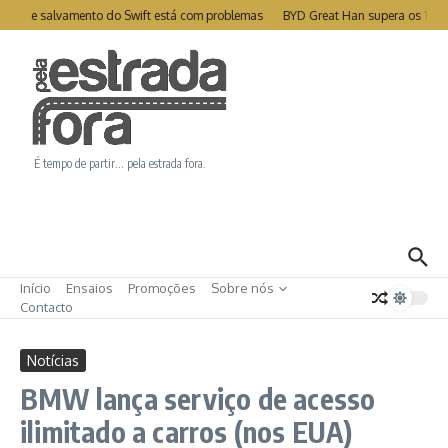
Ir para o conteúdo
ite de salvamento do Swift está com problemas
BYD Great Han supera os 1000
É tempo de partir… pela estrada fora.
Início
Ensaios
Promoções
Sobre nós
Contacto
Notícias
BMW lança serviço de acesso
ilimitado a carros (nos EUA)