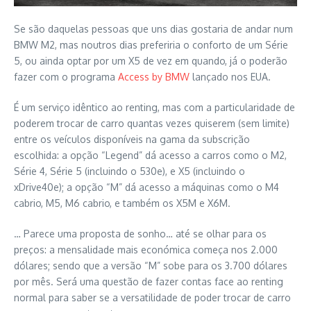
Se são daquelas pessoas que uns dias gostaria de andar num
BMW M2, mas noutros dias preferiria o conforto de um Série
5, ou ainda optar por um X5 de vez em quando, já o poderão
fazer com o programa
Access by BMW
lançado nos EUA.
É um serviço idêntico ao renting, mas com a particularidade de
poderem trocar de carro quantas vezes quiserem (sem limite)
entre os veículos disponíveis na gama da subscrição
escolhida: a opção “Legend” dá acesso a carros como o M2,
Série 4, Série 5 (incluindo o 530e), e X5 (incluindo o
xDrive40e); a opção “M” dá acesso a máquinas como o M4
cabrio, M5, M6 cabrio, e também os X5M e X6M.
… Parece uma proposta de sonho… até se olhar para os
preços: a mensalidade mais económica começa nos 2.000
dólares; sendo que a versão “M” sobe para os 3.700 dólares
por mês. Será uma questão de fazer contas face ao renting
normal para saber se a versatilidade de poder trocar de carro