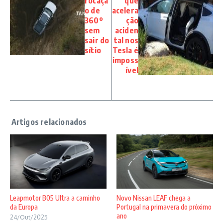
rotaçã
que
o de
acelera
360º
ção
sem
aciden
sair do
tal nos
sítio
Tesla é
imposs
ível
Novo Nissan LEAF chega a
Leapmotor B05 Ultra a caminho
Portugal na primavera do próximo
da Europa
ano
24/Out/2025