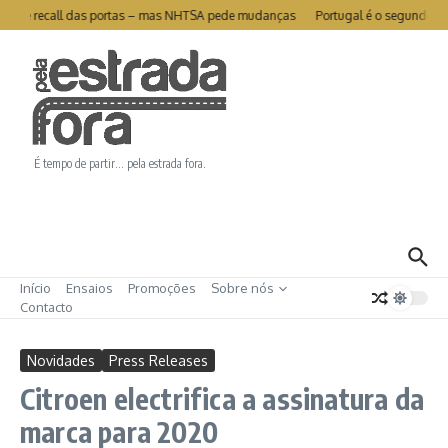
Ir para o conteúdo
a-se de recall das portas – mas NHTSA pede mudanças
Portugal é o segundo me
É tempo de partir… pela estrada fora.
Início
Ensaios
Promoções
Sobre nós
Contacto
Novidades
Press Releases
Citroen electrifica a assinatura da
marca para 2020