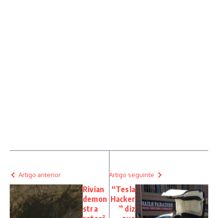
Artigo anterior
Artigo seguinte
Rivian
“Tesla
demon
Hacker
stra
” diz