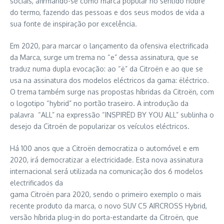
sociais, afirmando-se como marca popular no sentido nobre
do termo, fazendo das pessoas e dos seus modos de vida a
sua fonte de inspiração por excelência.
Em 2020, para marcar o lançamento da ofensiva electrificada
da Marca, surge um trema no “e” dessa assinatura, que se
traduz numa dupla evocação: ao “ë” da Citroën e ao que se
usa na assinatura dos modelos eléctricos da gama: ëléctrico.
O trema também surge nas propostas híbridas da Citroën, com
o logotipo “hybrid” no portão traseiro. A introdução da
palavra “ALL” na expressão “INSPIRËD BY YOU ALL” sublinha o
desejo da Citroën de popularizar os veículos eléctricos.
Há 100 anos que a Citroën democratiza o automóvel e em
2020, irá democratizar a electricidade. Esta nova assinatura
internacional será utilizada na comunicação dos 6 modelos
electrificados da
gama Citroën para 2020, sendo o primeiro exemplo o mais
recente produto da marca, o novo SUV C5 AIRCROSS Hybrid,
versão híbrida plug-in do porta-estandarte da Citroën, que