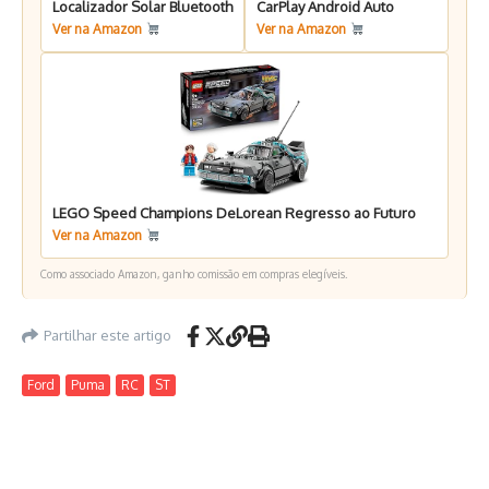
Localizador Solar Bluetooth
CarPlay Android Auto
Ver na Amazon
Ver na Amazon
LEGO Speed Champions DeLorean Regresso ao Futuro
Ver na Amazon
Como associado Amazon, ganho comissão em compras elegíveis.
Partilhar este artigo
Ford
Puma
RC
ST