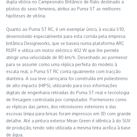
dupla vitória no Campeonato Britânico de Ralis destinado a
pilotos do sexo feminino, atribui ao Puma ST as melhores
hipóteses de vitória.
Quanto ao Puma ST RC, é um exemplar único, à escala 1/10,
desenvolvido especialmente para esta corrida pela empresa
britânica Designworks, que se baseia numa plataforma ARC
R12FF e utiliza um motor eléctrico 402 W que lhe permite
atingir uma velocidade de 80 km/h. Desenhado ao pormenor
para se assumir como uma réplica perfeita do modelo à
escala real, o Puma ST RC conta igualmente com tracção
dianteira. A sua leve carroçaria foi construída em poliestireno
de alto impacto (HIPS), utilizando para isso informações
digitais de engenharia retiradas do Puma ST real e tecnologia
de fresagem controlada por computador. Pormenores como
as réplicas das jantes, dos retrovisores exteriores e das
escovas limpa para-brisas foram impressos em 3D com grande
detalhe. Até a pintura exterior Mean Green é idêntica à do SUV
de produção, tendo sido utilizada a mesma tinta acrílica à base
de água.