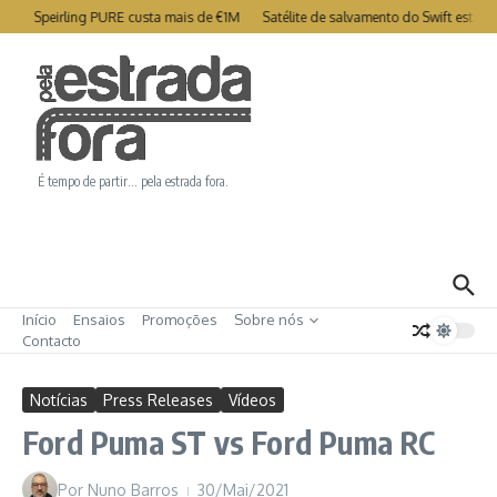
Ir para o conteúdo
ry Speirling PURE custa mais de €1M
Satélite de salvamento do Swift está co
É tempo de partir… pela estrada fora.
Início
Ensaios
Promoções
Sobre nós
Contacto
Notícias
Press Releases
Vídeos
Ford Puma ST vs Ford Puma RC
Por
Nuno Barros
30/Mai/2021