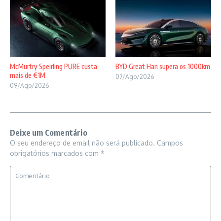
McMurtry Speirling PURE custa
BYD Great Han supera os 1000km
mais de €1M
07/Ago/2026
09/Ago/2026
Deixe um Comentário
O seu endereço de email não será publicado.
Campos
obrigatórios marcados com
*