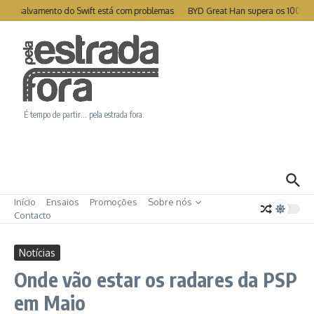
Ir para o conteúdo
e de salvamento do Swift está com problemas
BYD Great Han supera os 1000km
É tempo de partir… pela estrada fora.
Início
Ensaios
Promoções
Sobre nós
Contacto
Notícias
Onde vão estar os radares da PSP
em Maio