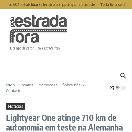
Ir para o conteúdo
otor A05: o hatchback eléctrico compacto para a cidade
Tesla livra-se de re
É tempo de partir… pela estrada fora.
Início
Ensaios
Promoções
Sobre nós
Contacto
Notícias
Lightyear One atinge 710 km de
autonomia em teste na Alemanha