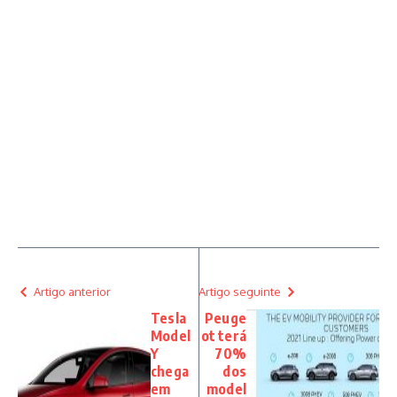
Artigo anterior
Artigo seguinte
Tesla
Peuge
Model
ot terá
Y
70%
chega
dos
em
model