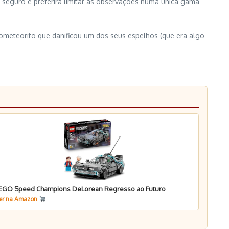
 seguro e preferirá limitar as observações numa única gama
ometeorito que danificou um dos seus espelhos (que era algo
EGO Speed Champions DeLorean Regresso ao Futuro
er na Amazon