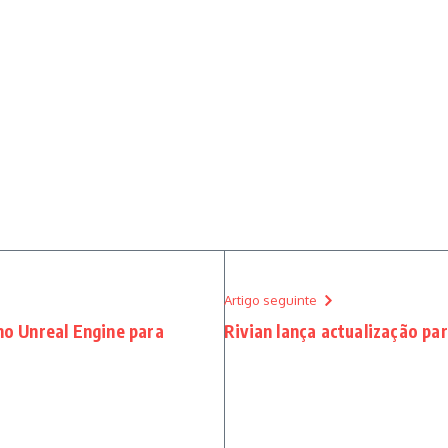
Artigo seguinte
 no Unreal Engine para
Rivian lança actualização p