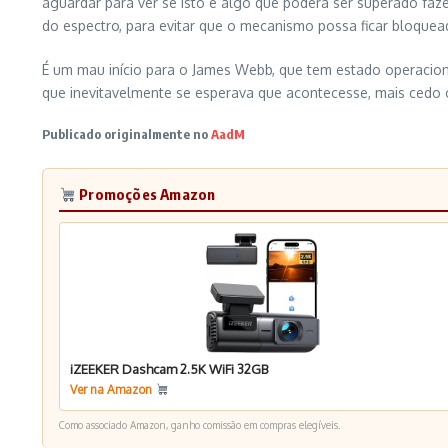
aguardar para ver se isto é algo que poderá ser superado faz
do espectro, para evitar que o mecanismo possa ficar bloqu
É um mau início para o James Webb, que tem estado operacion
que inevitavelmente se esperava que acontecesse, mais cedo o
Publicado originalmente no
AadM
Promoções Amazon
iZEEKER Dashcam 2.5K WiFi 32GB
Ver na Amazon
Como associado Amazon, ganho comissão em compras elegíveis.