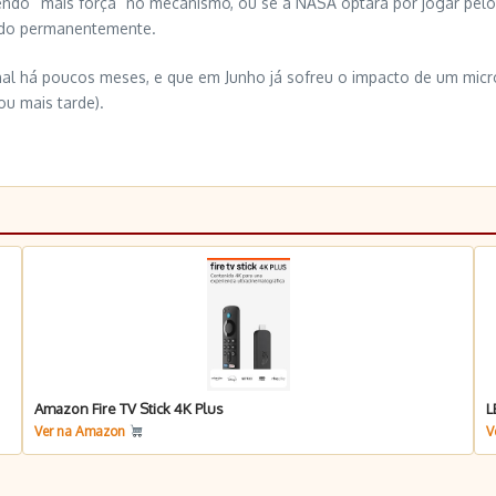
endo “mais força” no mecanismo, ou se a NASA optará por jogar pelo
eado permanentemente.
al há poucos meses, e que em Junho já sofreu o impacto de um micr
u mais tarde).
Amazon Fire TV Stick 4K Plus
L
Ver na Amazon
V