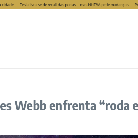
Tesla livra-se de recall das portas – mas NHTSA pede mudanças
Portugal é 
mes Webb enfrenta “roda 