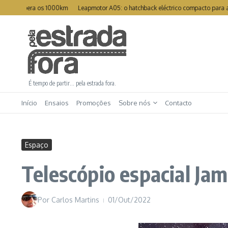
Ir para o conteúdo
pera os 1000km
Leapmotor A05: o hatchback eléctrico compacto para a cidade
É tempo de partir… pela estrada fora.
Início
Ensaios
Promoções
Sobre nós
Contacto
Espaço
Telescópio espacial Ja
Por
Carlos Martins
01/Out/2022