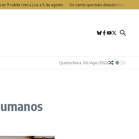
olide com a Lua a 5 de agosto
Os carros que mais desvalorizam em Portugal
Quinta-feira, 06/Ago/2026
humanos