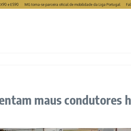
ES90
MG torna-se parceira oficial de mobilidade da Liga Portugal
Falcon 9 c
rentam maus condutores 