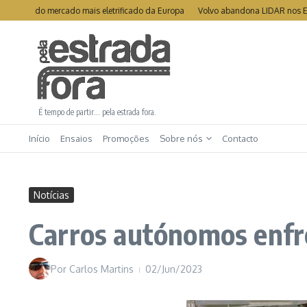
Ir para o conteúdo
undo mercado mais eletrificado da Europa
Volvo abandona LIDAR nos EX90 e 
É tempo de partir… pela estrada fora.
Início
Ensaios
Promoções
Sobre nós
Contacto
Notícias
Carros autónomos enf
Por
Carlos Martins
02/Jun/2023