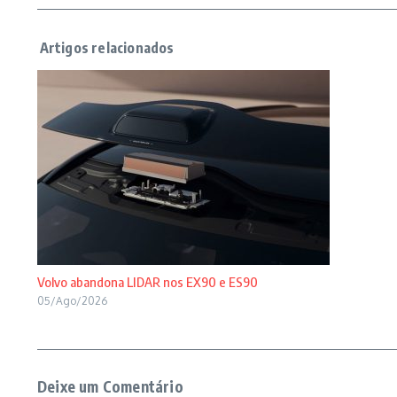
Volvo abandona LIDAR nos EX90 e ES90
05/Ago/2026
Deixe um Comentário