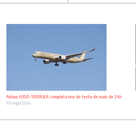
Airbus A350-1000ULR completa voo de teste de mais de 24h
03/Ago/2026