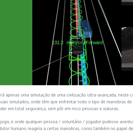
erá apenas uma simulação de uma civilização ultra-avançada, neste 
uais simulados, onde têm que enfrentar todo o tipo de manobras de
nder em total segurança, sem pôr em risco pessoas e viaturas.
jogo, e onde qualquer pessoa / voluntário / jogador pudesse aventur
dutor humano reagiria a certas manobras, como também no papel de