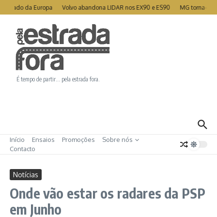
Ir para o conteúdo
rificado da Europa
Volvo abandona LIDAR nos EX90 e ES90
MG torna-se pa
É tempo de partir… pela estrada fora.
Início
Ensaios
Promoções
Sobre nós
Contacto
Notícias
Onde vão estar os radares da PSP
em Junho