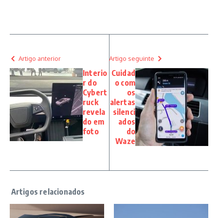
Artigo anterior
Artigo seguinte
Interio
Cuidad
r do
o com
Cybert
os
ruck
alertas
revela
silenci
do em
ados
foto
do
Waze