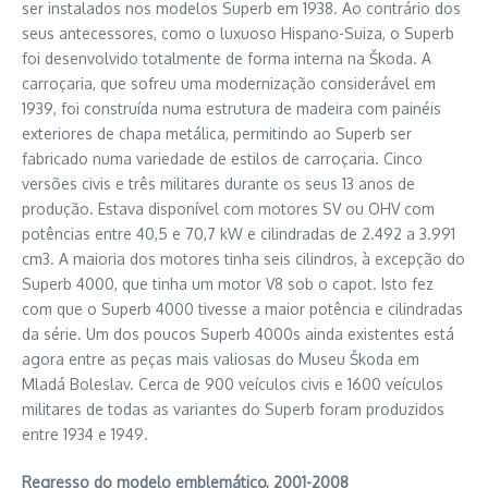
ser instalados nos modelos Superb em 1938. Ao contrário dos
seus antecessores, como o luxuoso Hispano-Suiza, o Superb
foi desenvolvido totalmente de forma interna na Škoda. A
carroçaria, que sofreu uma modernização considerável em
1939, foi construída numa estrutura de madeira com painéis
exteriores de chapa metálica, permitindo ao Superb ser
fabricado numa variedade de estilos de carroçaria. Cinco
versões civis e três militares durante os seus 13 anos de
produção. Estava disponível com motores SV ou OHV com
potências entre 40,5 e 70,7 kW e cilindradas de 2.492 a 3.991
cm3. A maioria dos motores tinha seis cilindros, à excepção do
Superb 4000, que tinha um motor V8 sob o capot. Isto fez
com que o Superb 4000 tivesse a maior potência e cilindradas
da série. Um dos poucos Superb 4000s ainda existentes está
agora entre as peças mais valiosas do Museu Škoda em
Mladá Boleslav. Cerca de 900 veículos civis e 1600 veículos
militares de todas as variantes do Superb foram produzidos
entre 1934 e 1949.
Regresso do modelo emblemático, 2001-2008