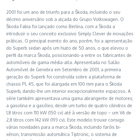
2001 foi um ano de triunfo para a Škoda, incluindo o seu
décimo aniversário sob a alçada do Grupo Volkswagen. O
Škoda Fabia foi lançado como Berlina, com a Škoda a
introduzir o seu conceito exclusivo Simply Clever de inovações
práticas. O principal evento do ano, porém, foi a apresentação
do Superb sedan após um hiato de 50 anos, o que elevou o
perfil da marca Škoda, posicionando-a entre os fabricantes de
automóveis de gama média-alta. Apresentada no Salão
Automóvel de Genebra em Setembro de 2001, a primeira
geração do Superb foi construída sobre a plataforma de
chassis PL 45, que foi alargada em 100 mm para o Škoda
Superb, dando-lhe um interior excepcionalmente espaçoso. A
série também apresentava uma gama abrangente de motores;
a gasolina e a gasóleo, desde um turbo de quatro cilindros de
1,8 litros com 110 kW (150 cv) até à versão de topo – um V6 de
2,8 litros com 142 kW (193 cv). Este modelo trouxe consigo
várias novidades para a marca Škoda, incluindo faróis bi-
xénon, transmissão automática Tiptronic, o sistema de