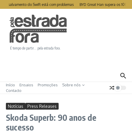
Ir para o conteúdo
e de salvamento do Swift está com problemas
BYD Great Han supera os 1000km
É tempo de partir… pela estrada fora.
Início
Ensaios
Promoções
Sobre nós
Contacto
Notícias
Press Releases
Skoda Superb: 90 anos de
sucesso