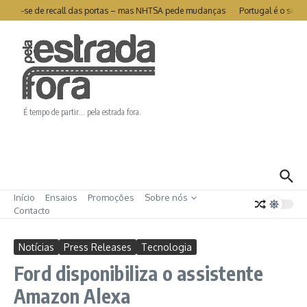
Ir para o conteúdo
livra-se de recall das portas – mas NHTSA pede mudanças
Portugal é o segund
É tempo de partir… pela estrada fora.
Início
Ensaios
Promoções
Sobre nós
Contacto
Notícias
Press Releases
Tecnologia
Ford disponibiliza o assistente
Amazon Alexa