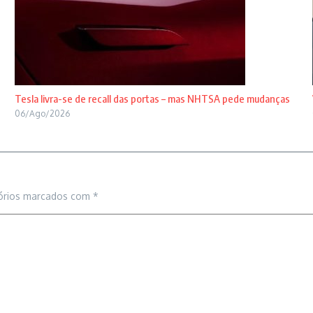
Tesla livra-se de recall das portas – mas NHTSA pede mudanças
06/Ago/2026
órios marcados com
*