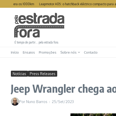
Ir para o conteúdo
upera os 1000km
Leapmotor A05: o hatchback eléctrico compacto para a cidade
É tempo de partir… pela estrada fora.
Início
Ensaios
Promoções
Sobre nós
Contacto
Notícias
Press Releases
Jeep Wrangler chega ao
Por
Nuno Barros
25/Set/2023