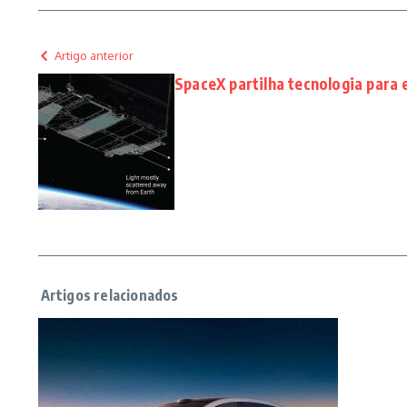
Artigo anterior
SpaceX partilha tecnologia para 