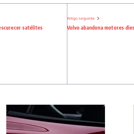
Artigo seguinte
escurecer satélites
Volvo abandona motores die