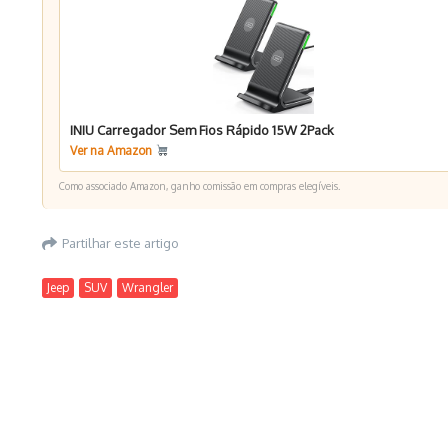
INIU Carregador Sem Fios Rápido 15W 2Pack
Ver na Amazon
Como associado Amazon, ganho comissão em compras elegíveis.
Partilhar este artigo
Jeep
SUV
Wrangler