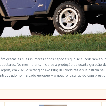
ém graças às suas inúmeras séries especiais que se sucederam ao lo
s populares. No mesmo ano, inicia-se a produção da quarta geração d
epois, em 2021, o Wrangler 4xe Plug-in Hybrid faz a sua estreia na E
troduzido no mercado europeu – o qual foi distinguido com prestigia