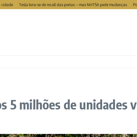
Tesla livra-se de recall das portas – mas NHTSA pede mudanças
Portugal 
s 5 milhões de unidades 