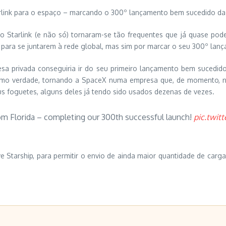
arlink para o espaço – marcando o 300º lançamento bem sucedido d
 Starlink (e não só) tornaram-se tão frequentes que já quase pod
nk para se juntarem à rede global, mas sim por marcar o seu 300º la
a privada conseguiria ir do seu primeiro lançamento bem sucedido 
smo verdade, tornando a SpaceX numa empresa que, de momento, n
s foguetes, alguns deles já tendo sido usados dezenas de vezes.
from Florida – completing our 300th successful launch!
pic.twi
ve Starship, para permitir o envio de ainda maior quantidade de car