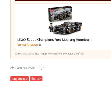
LEGO Speed Champions Ford Mustang Hoonicorn
Ver na Amazon
Como associado Amazon, ganho comissão em compras elegíveis.
Partilhar este artigo
lançamento
SpaceX