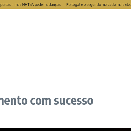
ortas – mas NHTSA pede mudanças
Portugal é o segundo mercado mais eletrifica
mento com sucesso