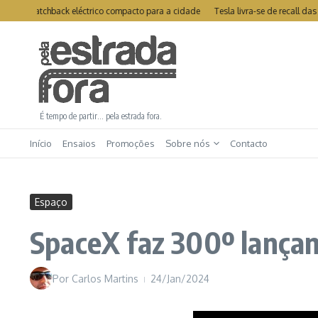
Ir para o conteúdo
o hatchback eléctrico compacto para a cidade
Tesla livra-se de recall das p
É tempo de partir… pela estrada fora.
Início
Ensaios
Promoções
Sobre nós
Contacto
Espaço
SpaceX faz 300º lança
Por
Carlos Martins
24/Jan/2024