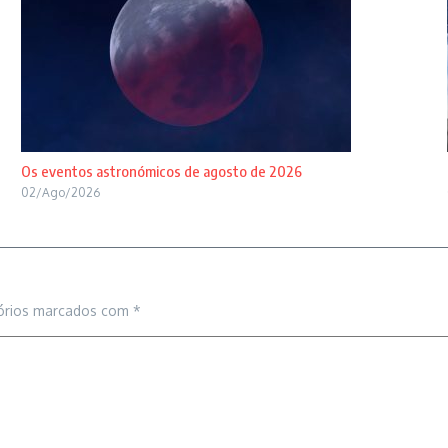
Os eventos astronómicos de agosto de 2026
02/Ago/2026
órios marcados com
*