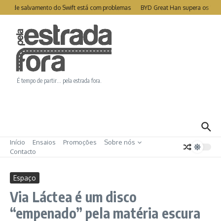
Ir para o conteúdo
ite de salvamento do Swift está com problemas
BYD Great Han supera os 1000
É tempo de partir… pela estrada fora.
Início
Ensaios
Promoções
Sobre nós
Contacto
Espaço
Via Láctea é um disco
“empenado” pela matéria escura