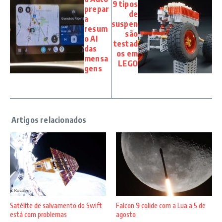
9 tipos
prepar
de
a
suspen
resum
são
o AI
testad
das
os em
mensa
LEGO
gens
Satélite de salvamento do Swift
Falcon 9 colide com a Lua a 5 de
está com problemas
agosto