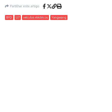
Partilhar este artigo
BYD
U7
veículos eléctricos
Yangwang