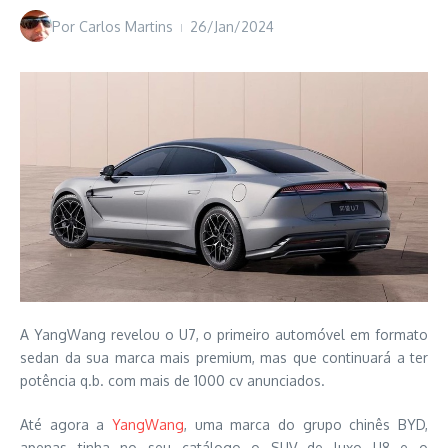
Por
Carlos Martins
26/Jan/2024
A YangWang revelou o U7, o primeiro automóvel em formato
sedan da sua marca mais premium, mas que continuará a ter
potência q.b. com mais de 1000 cv anunciados.
Até agora a
YangWang
, uma marca do grupo chinês BYD,
apenas tinha no seu catálogo o SUV de luxo U8 e o