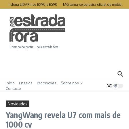
Ir para o conteúdo
 abandona LIDAR nos EX90 e ES90
MG torna-se parceira oficial de mobilidade
É tempo de partir… pela estrada fora.
Início
Ensaios
Promoções
Sobre nós
Contacto
Novidades
YangWang revela U7 com mais de
1000 cv