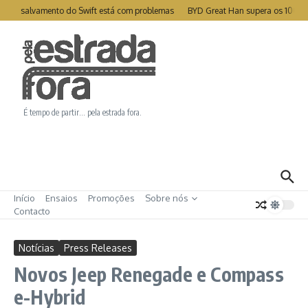
Ir para o conteúdo
te de salvamento do Swift está com problemas
BYD Great Han supera os 1000k
É tempo de partir… pela estrada fora.
Início
Ensaios
Promoções
Sobre nós
Contacto
Notícias
Press Releases
Novos Jeep Renegade e Compass
e-Hybrid