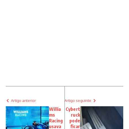
Artigo anterior
Artigo seguinte
Willia
Cybert
ms
ruck
Racing
pode
usava
ficar