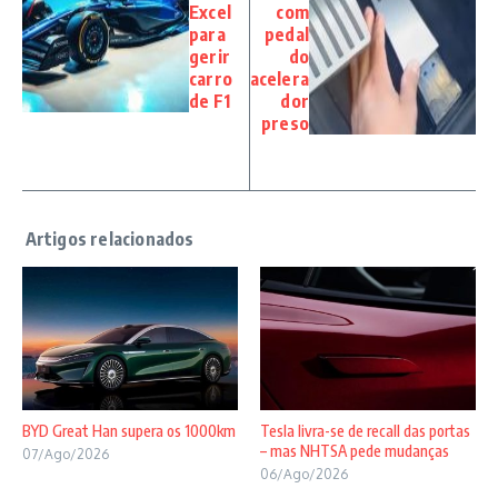
Excel
com
para
pedal
gerir
do
carro
acelera
de F1
dor
preso
BYD Great Han supera os 1000km
Tesla livra-se de recall das portas
– mas NHTSA pede mudanças
07/Ago/2026
06/Ago/2026