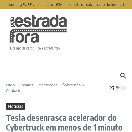
Ir para o conteúdo
ry Speirling PURE custa mais de €1M
Satélite de salvamento do Swift está co
É tempo de partir… pela estrada fora.
Início
Ensaios
Promoções
Sobre nós
Contacto
Notícias
Tesla desenrasca acelerador do
Cybertruck em menos de 1 minuto