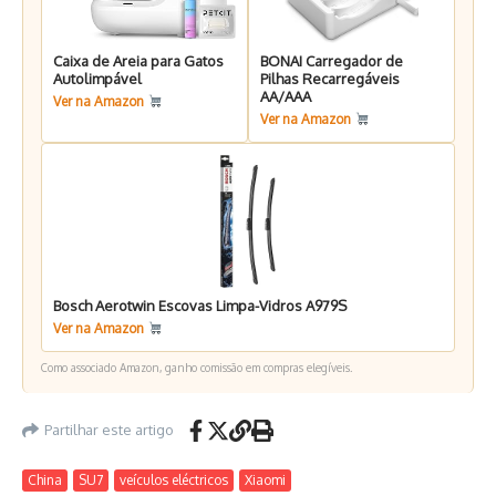
Caixa de Areia para Gatos
BONAI Carregador de
Autolimpável
Pilhas Recarregáveis
AA/AAA
Ver na Amazon
Ver na Amazon
Bosch Aerotwin Escovas Limpa-Vidros A979S
Ver na Amazon
Como associado Amazon, ganho comissão em compras elegíveis.
Partilhar este artigo
China
SU7
veículos eléctricos
Xiaomi