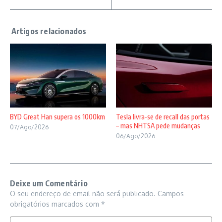
BYD Great Han supera os 1000km
Tesla livra-se de recall das portas
– mas NHTSA pede mudanças
07/Ago/2026
06/Ago/2026
Deixe um Comentário
O seu endereço de email não será publicado.
Campos
obrigatórios marcados com
*