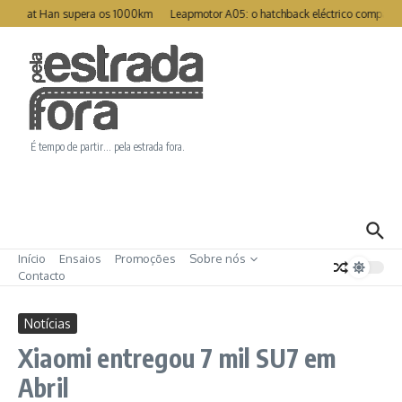
Ir para o conteúdo
Great Han supera os 1000km
Leapmotor A05: o hatchback eléctrico compacto p
É tempo de partir… pela estrada fora.
Início
Ensaios
Promoções
Sobre nós
Contacto
Notícias
Xiaomi entregou 7 mil SU7 em
Abril