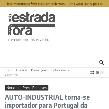
Ir para o conteúdo
ite de salvamento do Swift está com problemas
BYD Great Han supera os 1000
É tempo de partir… pela estrada fora.
Início
Ensaios
Promoções
Sobre nós
Contacto
Notícias
Press Releases
AUTO-INDUSTRIAL torna-se
importador para Portugal da