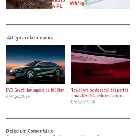
Wh/kg
w PL
BYD Great Han supera os 1000km
Tesla livra-se de recall das portas
– mas NHTSA pede mudanças
07/Ago/2026
06/Ago/2026
Deixe um Comentário