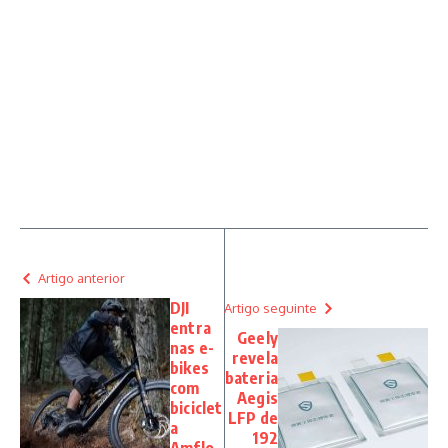
Artigo anterior
DJI
Artigo seguinte
entra
Geely
nas e-
revela
bikes
bateria
com
Aegis
biciclet
LFP de
a
192
Amflo