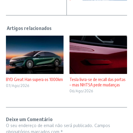
BYD Great Han supera os 1000km
Tesla livra-se de recall das portas
– mas NHTSA pede mudanças
07/Ago/2026
06/Ago/2026
Deixe um Comentário
O seu endereço de email não será publicado.
Campos
obrigatórios marcados com
*