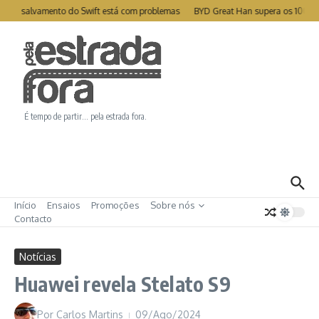
Ir para o conteúdo
e de salvamento do Swift está com problemas
BYD Great Han supera os 1000k
É tempo de partir… pela estrada fora.
Início
Ensaios
Promoções
Sobre nós
Contacto
Notícias
Huawei revela Stelato S9
Por
Carlos Martins
09/Ago/2024