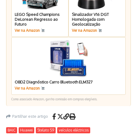
LEGO Speed Champions
Sinalizador V16 DGT
DeLorean Regresso ao
Homologada com
Futuro
Geolocalização
Ver na Amazon
Ver na Amazon
OBD2 Diagnóstico Carro Bluetooth ELM327
Ver na Amazon
Como associado Amazon, ganho comissão em compras elegíveis.
Partilhar este artigo
BAIC
Huawei
Stelato S9
veículos eléctricos