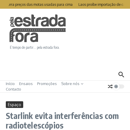
Ir para o conteúdo
 empurra preços das motas usadas para cima
Laos proíbe importação de carro
É tempo de partir… pela estrada fora.
Início
Ensaios
Promoções
Sobre nós
Contacto
Espaço
Starlink evita interferências com
radiotelescópios