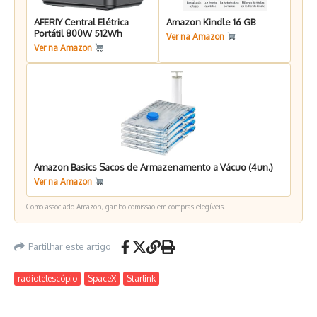
AFERIY Central Elétrica
Amazon Kindle 16 GB
Portátil 800W 512Wh
Ver na Amazon
Ver na Amazon
Amazon Basics Sacos de Armazenamento a Vácuo (4un.)
Ver na Amazon
Como associado Amazon, ganho comissão em compras elegíveis.
Partilhar este artigo
radiotelescópio
SpaceX
Starlink