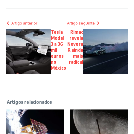
Artigo anterior
Artigo seguinte
Tesla
Rimac
Model
revela
3 a 36
Nevera
mil
R ainda
euros
mais
no
radical
México