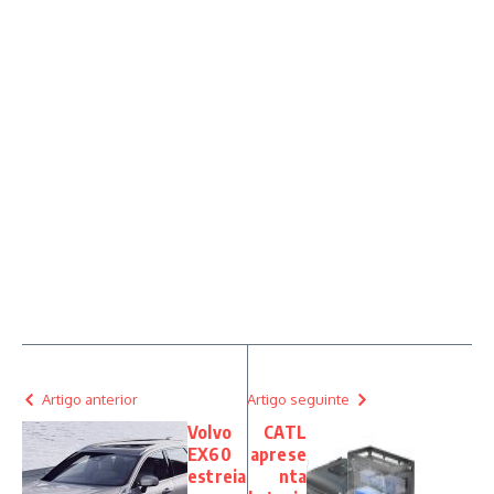
Artigo anterior
Artigo seguinte
Volvo
CATL
EX60
aprese
estreia
nta