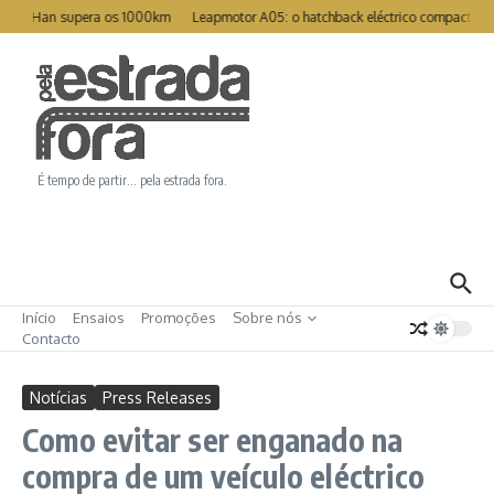
Ir para o conteúdo
eat Han supera os 1000km
Leapmotor A05: o hatchback eléctrico compacto pa
É tempo de partir… pela estrada fora.
Início
Ensaios
Promoções
Sobre nós
Contacto
Notícias
Press Releases
Como evitar ser enganado na
compra de um veículo eléctrico