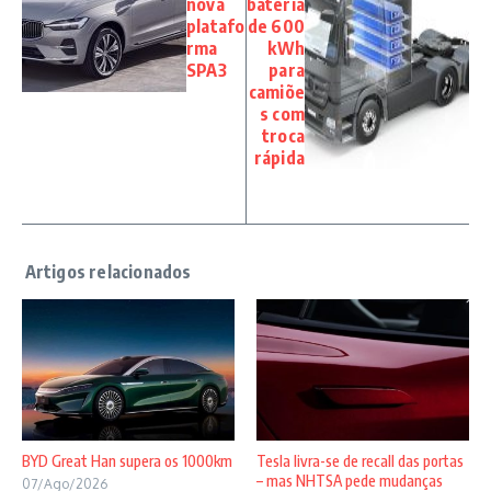
nova
bateria
platafo
de 600
rma
kWh
SPA3
para
camiõe
s com
troca
rápida
BYD Great Han supera os 1000km
Tesla livra-se de recall das portas
– mas NHTSA pede mudanças
07/Ago/2026