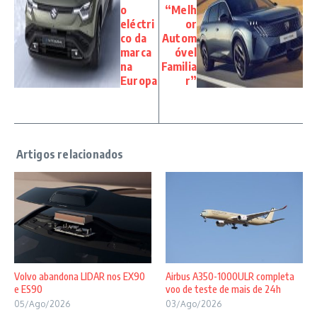
o
“Melh
eléctri
or
co da
Autom
marca
óvel
na
Familia
Europa
r”
Volvo abandona LIDAR nos EX90
Airbus A350-1000ULR completa
e ES90
voo de teste de mais de 24h
05/Ago/2026
03/Ago/2026