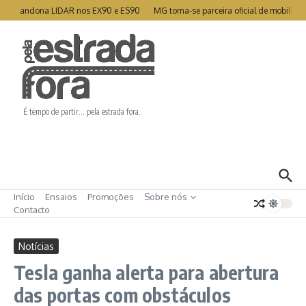
Ir para o conteúdo
o abandona LIDAR nos EX90 e ES90
MG torna-se parceira oficial de mobilidade
É tempo de partir… pela estrada fora.
Início
Ensaios
Promoções
Sobre nós
Contacto
Notícias
Tesla ganha alerta para abertura
das portas com obstáculos