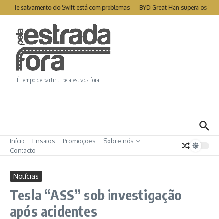
Ir para o conteúdo
ite de salvamento do Swift está com problemas
BYD Great Han supera os 1000
É tempo de partir… pela estrada fora.
Início
Ensaios
Promoções
Sobre nós
Contacto
Notícias
Tesla “ASS” sob investigação
após acidentes