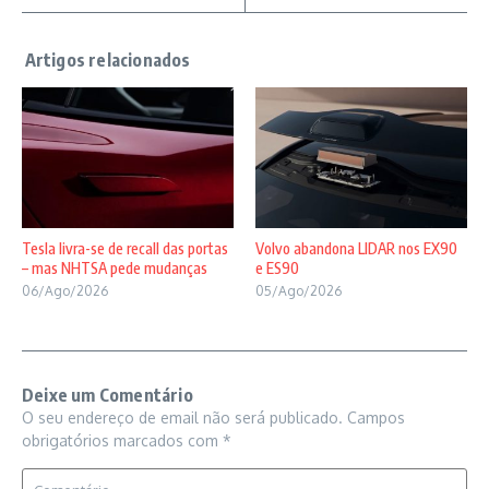
Tesla livra-se de recall das portas
Volvo abandona LIDAR nos EX90
– mas NHTSA pede mudanças
e ES90
06/Ago/2026
05/Ago/2026
Deixe um Comentário
O seu endereço de email não será publicado.
Campos
obrigatórios marcados com
*