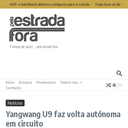
Ir para o conteúdo
tor A05: o hatchback eléctrico compacto para a cidade
Tesla livra-se de rec
É tempo de partir… pela estrada fora.
Início
Ensaios
Promoções
Sobre nós
Contacto
Notícias
Yangwang U9 faz volta autónoma
em circuito