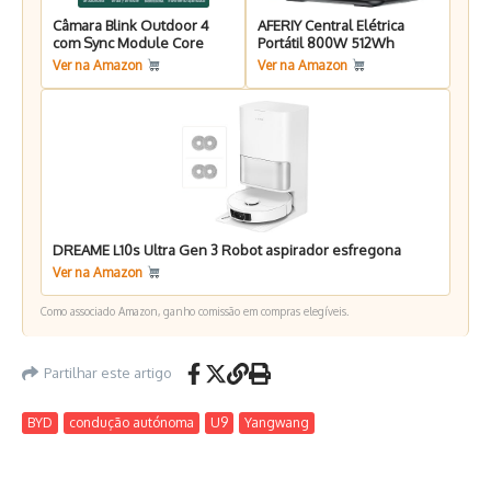
Câmara Blink Outdoor 4
AFERIY Central Elétrica
com Sync Module Core
Portátil 800W 512Wh
Ver na Amazon
Ver na Amazon
DREAME L10s Ultra Gen 3 Robot aspirador esfregona
Ver na Amazon
Como associado Amazon, ganho comissão em compras elegíveis.
Partilhar este artigo
BYD
condução autónoma
U9
Yangwang