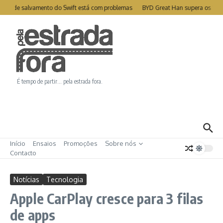
Ir para o conteúdo
ite de salvamento do Swift está com problemas
BYD Great Han supera os 1000
É tempo de partir… pela estrada fora.
Início
Ensaios
Promoções
Sobre nós
Contacto
Notícias
Tecnologia
Apple CarPlay cresce para 3 filas
de apps