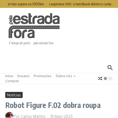
Ir para o conteúdo
Great Han supera os 1000km
Leapmotor A05: o hatchback eléctrico compacto p
É tempo de partir… pela estrada fora.
Início
Ensaios
Promoções
Sobre nós
Contacto
Notícias
Robot Figure F.02 dobra roupa
Por
Carlos Martins
31/Ago/2025