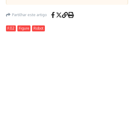
Partilhar este artigo
F.02
Figure
Robot