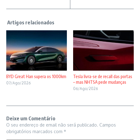
BYD Great Han supera os 1000km
Tesla livra-se de recall das portas
– mas NHTSA pede mudanças
07/Ago/2026
06/Ago/2026
Deixe um Comentário
O seu endereço de email não será publicado.
Campos
obrigatórios marcados com
*