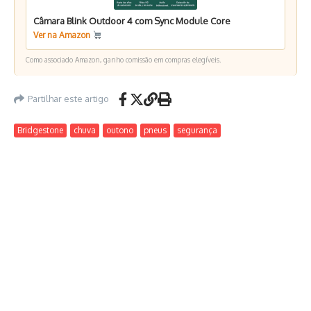
Câmara Blink Outdoor 4 com Sync Module Core
Ver na Amazon
Como associado Amazon, ganho comissão em compras elegíveis.
Partilhar este artigo
Bridgestone
chuva
outono
pneus
segurança