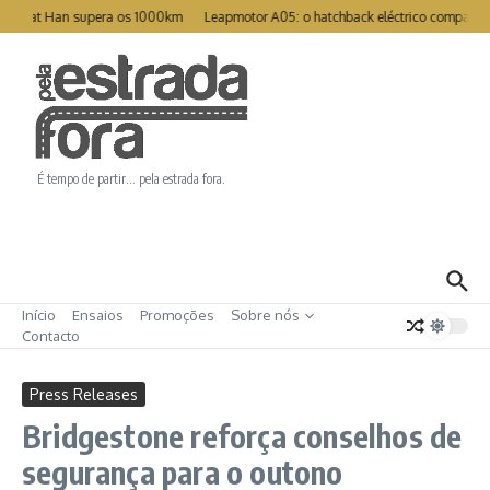
Ir para o conteúdo
Great Han supera os 1000km
Leapmotor A05: o hatchback eléctrico compacto p
É tempo de partir… pela estrada fora.
Início
Ensaios
Promoções
Sobre nós
Contacto
Press Releases
Bridgestone reforça conselhos de
segurança para o outono