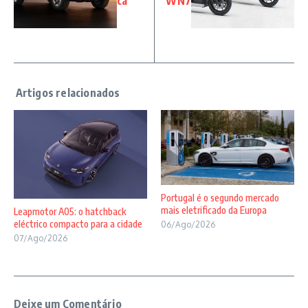
ca
WN7
Portugal é o segundo mercado
mais eletrificado da Europa
Leapmotor A05: o hatchback
eléctrico compacto para a cidade
06/Ago/2026
07/Ago/2026
Deixe um Comentário