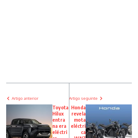
Artigo anterior
Artigo seguinte
Toyota
Honda
Hilux
revela
entra
mota
na era
eléctri
eléctri
ca