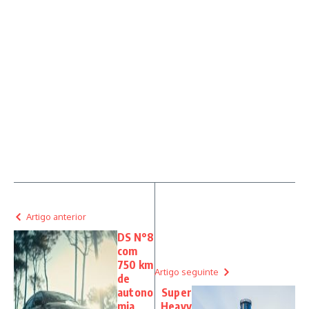
Artigo anterior
DS N°8
com
750 km
Artigo seguinte
de
autono
Super
mia
Heavy