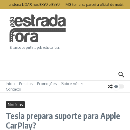
Ir para o conteúdo
o abandona LIDAR nos EX90 e ES90
MG torna-se parceira oficial de mobilidade
É tempo de partir… pela estrada fora.
Início
Ensaios
Promoções
Sobre nós
Contacto
Notícias
Tesla prepara suporte para Apple
CarPlay?