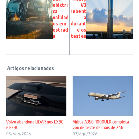
eléctri
V3
ca
rebent
validad
a
os em
durant
estrad
e os
a
testes
Volvo abandona LIDAR nos EX90
Airbus A350-1000ULR completa
e ES90
voo de teste de mais de 24h
05/Ago/2026
03/Ago/2026