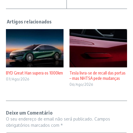
BYD Great Han supera os 1000km
Tesla livra-se de recall das portas
– mas NHTSA pede mudanças
07/Ago/2026
06/Ago/2026
Deixe um Comentário
O seu endereço de email não será publicado.
Campos
obrigatórios marcados com
*