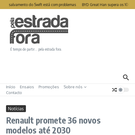
Ir para o conteúdo
e de salvamento do Swift está com problemas
BYD Great Han supera os 1000k
É tempo de partir… pela estrada fora.
Início
Ensaios
Promoções
Sobre nós
Contacto
Notícias
Renault promete 36 novos
modelos até 2030