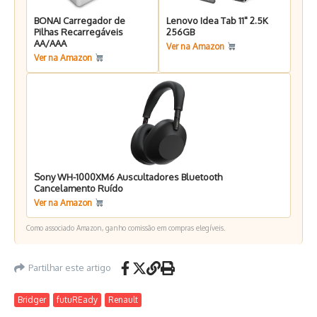
BONAI Carregador de
Lenovo Idea Tab 11" 2.5K
Pilhas Recarregáveis
256GB
AA/AAA
Ver na Amazon
Ver na Amazon
Sony WH-1000XM6 Auscultadores Bluetooth
Cancelamento Ruído
Ver na Amazon
Como associado Amazon, ganho comissão em compras elegíveis.
Partilhar este artigo
Bridger
futuREady
Renault