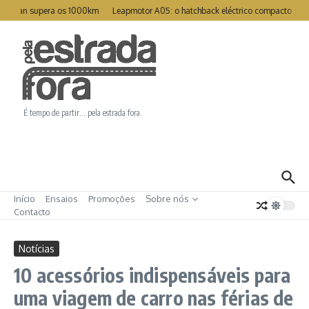
Ir para o conteúdo
at Han supera os 1000km
Leapmotor A05: o hatchback eléctrico compacto para
É tempo de partir… pela estrada fora.
Início
Ensaios
Promoções
Sobre nós
Contacto
Notícias
10 acessórios indispensáveis para
uma viagem de carro nas férias de