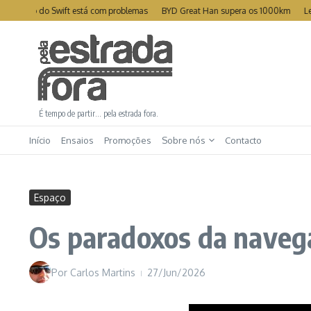
Ir para o conteúdo
ento do Swift está com problemas
BYD Great Han supera os 1000km
Leapmot
É tempo de partir… pela estrada fora.
Início
Ensaios
Promoções
Sobre nós
Contacto
Espaço
Os paradoxos da navega
Por
Carlos Martins
27/Jun/2026