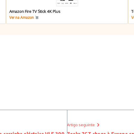
Amazon Fire TV Stick 4K Plus
T
Ver na Amazon
V
Artigo seguinte
 carrinha eléctrica VLE 300
Zeekr 7GT chega à Europa c