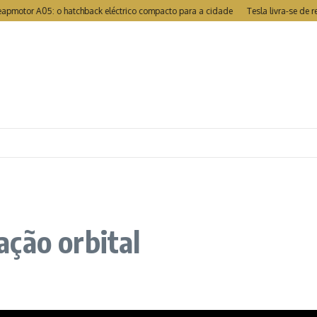
or A05: o hatchback eléctrico compacto para a cidade
Tesla livra-se de recal
ção orbital