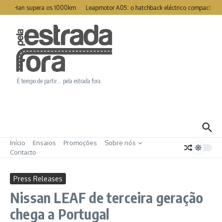
Ir para o conteúdo
t Han supera os 1000km
Leapmotor A05: o hatchback eléctrico compacto para 
É tempo de partir… pela estrada fora.
Início
Ensaios
Promoções
Sobre nós
Contacto
Press Releases
Nissan LEAF de terceira geração
chega a Portugal