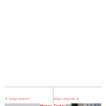
Artigo anterior
Artigo seguinte
Mangu
Testes