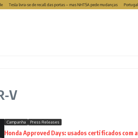
Tesla livra-se de recall das portas – mas NHTSA pede mudanças
Portugal é o
R-V
Campanha
Press Releases
Honda Approved Days: usados certificados com a