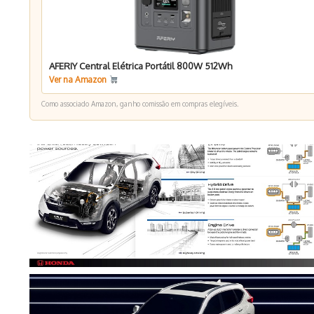
AFERIY Central Elétrica Portátil 800W 512Wh
Ver na Amazon
Como associado Amazon, ganho comissão em compras elegíveis.