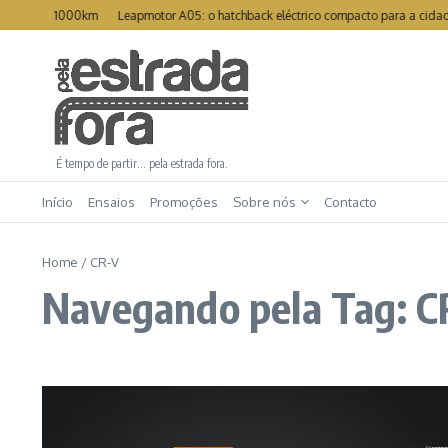
Ir para o conteúdo
ra os 1000km
Leapmotor A05: o hatchback eléctrico compacto para a cidade
É tempo de partir… pela estrada fora.
Início
Ensaios
Promoções
Sobre nós
Contacto
Home
/
CR-V
Navegando pela Tag: C